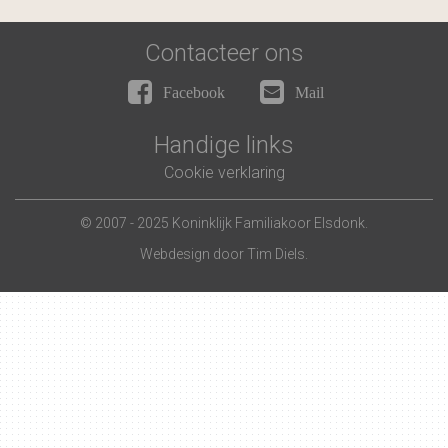
Contacteer ons
Facebook
Mail
Handige links
Cookie verklaring
© 2007 - 2025 Koninklijk Familiakoor Elsdonk.
Webdesign door
Tim Diels
.