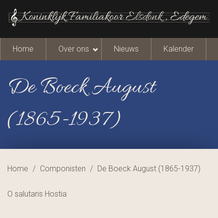
Overslaan en naar de inhoud gaan
Koninklijk Familiakoor Elsdonk
Home
Over ons
Nieuws
Kalender
De Boeck August
(1865-1937)
U bent hier
Home
/
Componisten
/
De Boeck August (1865-1937)
O salutaris Hostia