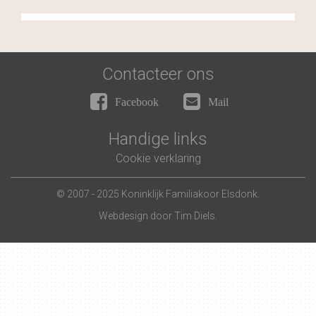
Contacteer ons
Facebook
Mail
Handige links
Cookie verklaring
© 2007 - 2025 Koninklijk Familiakoor Elsdonk.
Webdesign door
Tim Diels
.