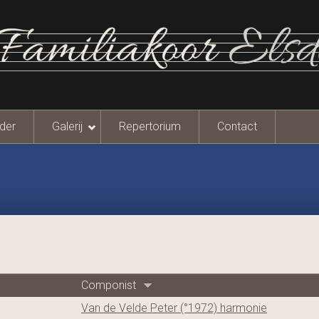
der
Galerij
Repertorium
Contact
Componist
Van de Velde Peter (°1972) harmonie