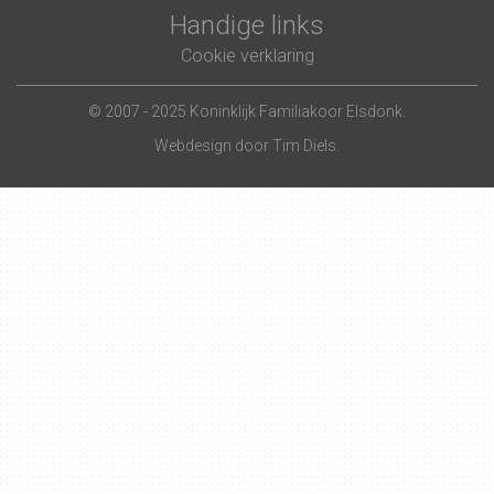
Handige links
Cookie verklaring
© 2007 - 2025 Koninklijk Familiakoor Elsdonk.
Webdesign door
Tim Diels
.