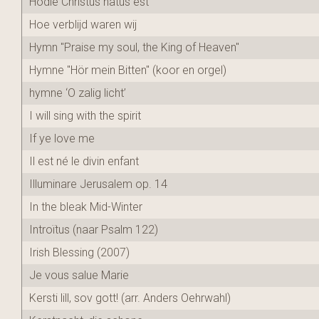
Hodie Christus natus est
Hoe verblijd waren wij
Hymn "Praise my soul, the King of Heaven"
Hymne "Hör mein Bitten" (koor en orgel)
hymne ‘O zalig licht’
I will sing with the spirit
If ye love me
Il est né le divin enfant
Illuminare Jerusalem op. 14
In the bleak Mid-Winter
Introïtus (naar Psalm 122)
Irish Blessing (2007)
Je vous salue Marie
Kersti lill, sov gott! (arr. Anders Oehrwahl)